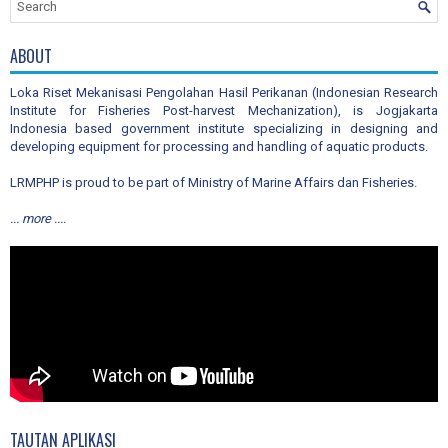
ABOUT
Loka Riset Mekanisasi Pengolahan Hasil Perikanan (Indonesian Research
Institute for Fisheries Post-harvest Mechanization), is Jogjakarta
Indonesia based government institute specializing in designing and
developing equipment for processing and handling of aquatic products.
LRMPHP is proud to be part of Ministry of Marine Affairs dan Fisheries.
... more ....
TAUTAN APLIKASI