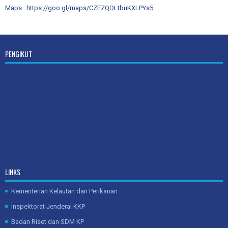
Maps :
https://goo.gl/maps/CZFZQDLtbuKXLPYs5
PENGIKUT
LINKS
Kementerian Kelautan dan Perikanan
Inspektorat Jenderal KKP
Badan Riset dan SDM KP