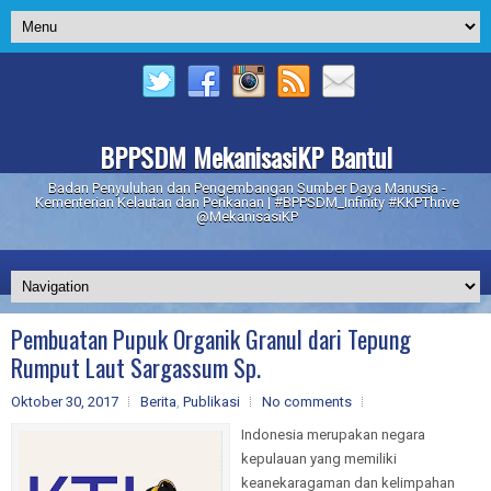
BPPSDM MekanisasiKP Bantul
Badan Penyuluhan dan Pengembangan Sumber Daya Manusia -
Kementerian Kelautan dan Perikanan | #BPPSDM_Infinity #KKPThrive
@MekanisasiKP
Pembuatan Pupuk Organik Granul dari Tepung
Rumput Laut Sargassum Sp.
Oktober 30, 2017
Berita
,
Publikasi
No comments
Indonesia merupakan negara
kepulauan yang memiliki
keanekaragaman dan kelimpahan