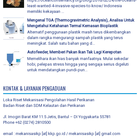
https://oceanconservancy.org/blog/2016/02/24/the-oceans-
least-wanted-4-invasive-species-to-know/ Indonesia
memiliki kekayaan ...
Mengenal TGA (Thermogravimetric Analysis), Analisa Untuk
Mengetahui Ketahanan Termal Kemasan Bioplastik
Alternatif penggunaan plastik masih terus dikembangkan
dalam rangka mengurangi sampah plastik yang terus
meningkat. Salah satu bahan yang d...
Autofeeder, Memberi Pakan Ikan Tak Lagi Kerepotan
Memelihara ikan hias banyak manfaatnya. Mulai sekedar
hobi, pelepas stress hingga yang sengaja serius digeluti
untuk mendatangkan pundi-pun...
KONTAK & LAYANAN PENGADUAN
Loka Riset Mekanisasi Pengolahan Hasil Perikanan
Badan Riset dan SDM Kelautan dan Perikanan
Jl. Imogiri Barat KM 11.5 Jetis, Bantul – DI Yogyakarta 55781
Phone +62 (0274) 2810500
email : mekanisasikp [at] kkp.go.id / mekanisasikp [at] gmail.com