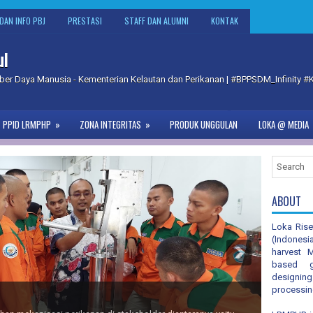
DAN INFO PBJ
PRESTASI
STAFF DAN ALUMNI
KONTAK
ul
 Daya Manusia - Kementerian Kelautan dan Perikanan | #BPPSDM_Infinity 
PPID LRMPHP
»
ZONA INTEGRITAS
»
PRODUK UNGGULAN
LOKA @ MEDIA
ABOUT
Loka Rise
(Indonesi
harvest M
based go
designi
processin