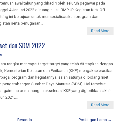
rtemuan awal tahun yang dihadiri oleh seluruh pegawai pada
nggal 4 Januari 2022 di ruang aula LRMPHP. Kegiatan Kick Off
tting ini bertujuan untuk mensosialisasikan program dan
giatan serta penugasan...
Read More
iset dan SDM 2022
s
lam rangka mencapai target-target yang telah ditetapkan dengan
ik, Kementerian Kelautan dan Perikanan (KKP) mengakselerasikan
rbagai program dan kegiatannya, salah satunya di bidang riset
n pengembangan Sumber Daya Manusia (SDM). Hal tersebut
bagaimana pencanangan akselerasi KKP yang diglorifikasi akhir
un 2021....
Read More
Beranda
Postingan Lama →