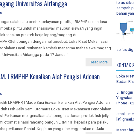
gang Universitas Airlangga
terus dik
sampah pl
s
bahan yang
bagai salah satu bentuk pelayanan publik, LRMPHP senantiasa
mbuka pintu untuk mahasiswa/i maupun siswa/i yang ingin
laksanakan praktek kerja lapang/magang di
MPHP.Sehubungan dengan hal tersebut, Loka Riset Mekanisasi
ngolahan Hasil Perikanan kembali menerima mahasiawa magang
serius dig
i Universitas Airlangga pada 17 Januari...
Read More
KONTAK 
KM, LRMPHP Kenalkan Alat Pengisi Adonan
Loka Rise
Badan Ris
Jl. Imogir
s
Yogyakart
neliti LRMPHP, I Made Susi Erawan kenalkan Alat Pengisi Adonan
Phone +62
oduk Fish Jelly Semi Otomatis Loka Riset Mekanisasi Pengolahan
email : me
sil Perikanan mengenalkan alat pengisi adonan produk fish jelly
[at] gmail
mi otomatis hasil rancang bangun LRMPHP kepada para pelaku
aha perikanan Bantul. Kegiatan yang diselenggarakan di Aula...
Maps :
ht