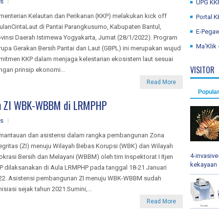
s
UPG KKP 
menterian Kelautan dan Perikanan (KKP) melakukan kick off
Portal 
ulanCintaLaut di Pantai Parangkusumo, Kabupaten Bantul,
E-Pegaw
ovinsi Daerah Istimewa Yogyakarta, Jumat (28/1/2022). Program
Ma'Klik
rupa Gerakan Bersih Pantai dan Laut (GBPL) ini merupakan wujud
mitmen KKP dalam menjaga kelestarian ekosistem laut sesuai
VISITOR
ngan prinsip ekonomi...
Read More
Popula
en ZI WBK-WBBM di LRMPHP
s
mantauan dan asistensi dalam rangka pembangunan Zona
tegritas (ZI) menuju Wilayah Bebas Korupsi (WBK) dan Wilayah
4-invasiv
rokrasi Bersih dan Melayani (WBBM) oleh tim Inspektorat I Itjen
kekayaan .
P dilaksanakan di Aula LRMPHP pada tanggal 18-21 Januari
22. Asistensi pembangunan ZI menuju WBK-WBBM sudah
nisiasi sejak tahun 2021.Sumini,...
Read More