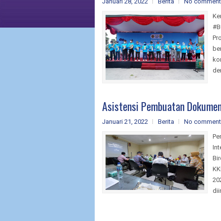
Januari 28, 2022
Berita
No comment
Ke
#B
Pr
be
ko
de
Asistensi Pembuatan Dokum
Januari 21, 2022
Berita
No comment
Pe
In
Bi
KK
20
dii