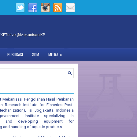
#KKPThrive @MekanisasiKP
PUBLIKASI
SDM
MITRA
»
t Mekanisasi Pengolahan Hasil Perikanan
an Research Institute for Fisheries Post-
echanization), is Jogjakarta Indonesia
vernment institute specializing in
ng and developing equipment for
g and handling of aquatic products.