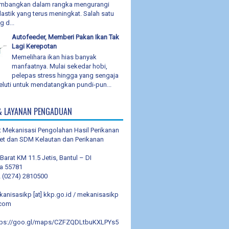
embangkan dalam rangka mengurangi
astik yang terus meningkat. Salah satu
 d...
Autofeeder, Memberi Pakan Ikan Tak
Lagi Kerepotan
Memelihara ikan hias banyak
manfaatnya. Mulai sekedar hobi,
pelepas stress hingga yang sengaja
eluti untuk mendatangkan pundi-pun...
& LAYANAN PENGADUAN
t Mekanisasi Pengolahan Hasil Perikanan
et dan SDM Kelautan dan Perikanan
i Barat KM 11.5 Jetis, Bantul – DI
a 55781
 (0274) 2810500
kanisasikp [at] kkp.go.id / mekanisasikp
.com
tps://goo.gl/maps/CZFZQDLtbuKXLPYs5