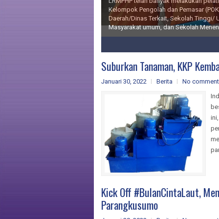
Loka Riset Mekanisasi Pengolahan
LRMPHP sebagai UPT Badan Riset dan 
perikanan berdasarkan Peraturan Mente
3
4
5
Suburkan Tanaman, KKP Kemba
Januari 30, 2022
Berita
No comment
In
be
in
pe
me
pa
Kick Off #BulanCintaLaut, Me
Parangkusumo