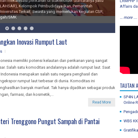
LRMPHP is
 Hasil Perikanan
Affairs da
SDM KP melaksanakan riset mekanisasi pengolahan hasil
ri Kelautan dan Perikanan nomor 81/2020
... more ....
ngkan Inovasi Rumput Laut
s
donesia memiliki potensi kelautan dan perikanan yang sangat
sar. Salah satu komoditas andalannya adalah rumput laut. Saat
i, Indonesia merupakan salah satu negara penghasil dan
ngekspor rumput laut terbesar di dunia. Komoditas ini
TAUTAN A
nghasilkan banyak manfaat. Tak hanya dijadikan sebagai produk
ngan, farmasi, dan kosmetik,...
SP4N LA
Read More
Online 
Pengad
nteri Trenggono Pungut Sampah di Pantai
WBS KKP
Gratifik