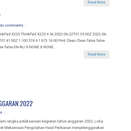
Read More
2
No comments
inkPad X220 ThinkPad X220 4 56 2022-06-22T01:35:00Z 2022-06-
T01:41:00Z 1 100 574 4 1 673 16.00 Print Clean Clean false false
lse false EN-AU X-NONE X-NONE ...
Read More
NGGARAN 2022
s
lam rangka pelaksanaan kegiatan tahun anggaran 2022, Loka
set Mekanisasi Pengolahan Hasil Perikanan menyelenggarakan