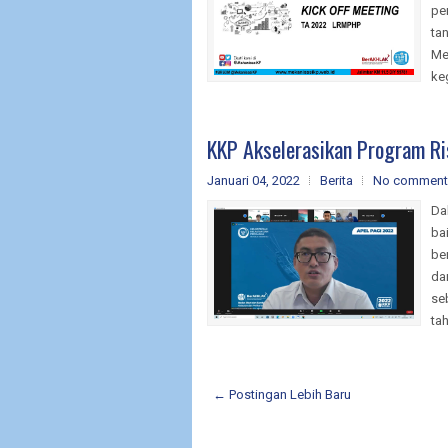
pe
ta
Me
ke
KKP Akselerasikan Program R
Januari 04, 2022
Berita
No comment
Da
ba
be
da
se
tah
← Postingan Lebih Baru