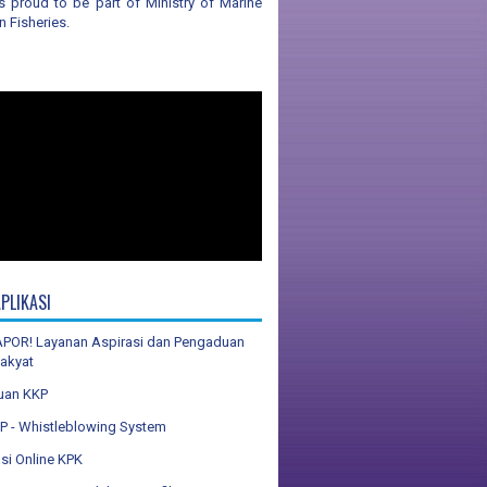
 proud to be part of Ministry of Marine
n Fisheries.
PLIKASI
POR! Layanan Aspirasi dan Pengaduan
Rakyat
uan KKP
 - Whistleblowing System
asi Online KPK