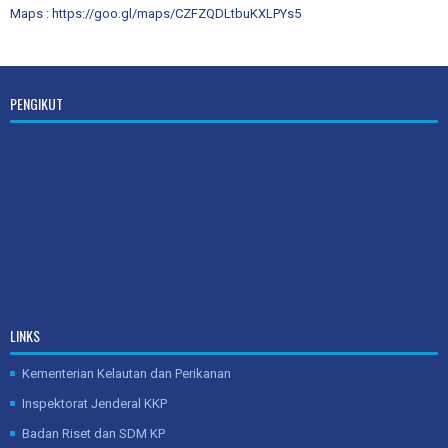
Maps :
https://goo.gl/maps/CZFZQDLtbuKXLPYs5
PENGIKUT
LINKS
Kementerian Kelautan dan Perikanan
Inspektorat Jenderal KKP
Badan Riset dan SDM KP