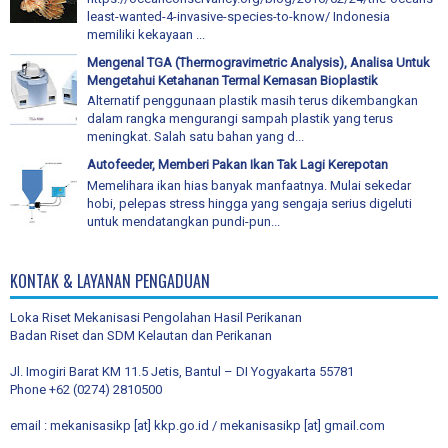
least-wanted-4-invasive-species-to-know/ Indonesia
memiliki kekayaan ...
Mengenal TGA (Thermogravimetric Analysis), Analisa Untuk
Mengetahui Ketahanan Termal Kemasan Bioplastik
Alternatif penggunaan plastik masih terus dikembangkan
dalam rangka mengurangi sampah plastik yang terus
meningkat. Salah satu bahan yang d...
Autofeeder, Memberi Pakan Ikan Tak Lagi Kerepotan
Memelihara ikan hias banyak manfaatnya. Mulai sekedar
hobi, pelepas stress hingga yang sengaja serius digeluti
untuk mendatangkan pundi-pun...
KONTAK & LAYANAN PENGADUAN
Loka Riset Mekanisasi Pengolahan Hasil Perikanan
Badan Riset dan SDM Kelautan dan Perikanan
Jl. Imogiri Barat KM 11.5 Jetis, Bantul – DI Yogyakarta 55781
Phone +62 (0274) 2810500
email : mekanisasikp [at] kkp.go.id / mekanisasikp [at] gmail.com