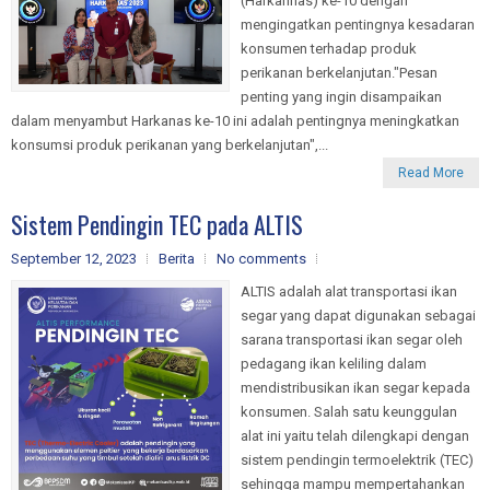
(Harkannas) ke-10 dengan
mengingatkan pentingnya kesadaran
konsumen terhadap produk
perikanan berkelanjutan."Pesan
penting yang ingin disampaikan
dalam menyambut Harkanas ke-10 ini adalah pentingnya meningkatkan
konsumsi produk perikanan yang berkelanjutan",...
Read More
Sistem Pendingin TEC pada ALTIS
September 12, 2023
Berita
No comments
ALTIS adalah alat transportasi ikan
segar yang dapat digunakan sebagai
sarana transportasi ikan segar oleh
pedagang ikan keliling dalam
mendistribusikan ikan segar kepada
konsumen. Salah satu keunggulan
alat ini yaitu telah dilengkapi dengan
sistem pendingin termoelektrik (TEC)
sehingga mampu mempertahankan