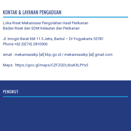
KONTAK & LAYANAN PENGADUAN
Loka Riset Mekanisasi Pengolahan Hasil Perikanan
Badan Riset dan SDM Kelautan dan Perikanan
Jl. Imogiri Barat KM 11.5 Jetis, Bantul – DI Yogyakarta 55781
Phone +62 (0274) 2810500
email : mekanisasikp [at] kkp.go.id / mekanisasikp [at] gmail.com
Maps :
https://goo.gl/maps/CZFZQDLtbuKXLPYs5
PENGIKUT