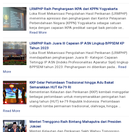
LRMPHP Raih Penghargaan IKPA dari KPPN Yogyakarta
Loka Riset Mekanisasi Pengolahan Hasil Perikanan (LRMPHP)
menerima apresiasi dan penghargaan dari Kantor Pelayanan
Perbendahaan Negara (KPPN) Yogyakarta sebagai satuan
kerja dengan capaian IKPA predikat sangat baik periode se…
Read More
LRMPHP Raih Juara III Capaian IP ASN Lingkup BPPSDM KP
Tahun 2023
Loka Riset Mekanisasi Pengolahan Hasil Perikanan (LRMPHP)
mendapatkan penghargaan Juara III - Kategori Capaian
Tertinggi IP ASN (Indeks Profesionalitas Aparatur Sipil) lingkup
BPPSDM tahun 2023. Penghargaan ini diberikan pada…
Read
More
KKP Gelar Perlombaan Tradisional hingga Adu Bakat
Semarakkan HUT Ke-79 RI
Kementerian Kelautan dan Perikanan (KKP) kembali menggelar
berbagai perlombaan untuk menyemarakkan peringatan hari
ulang tahun (HUT) ke-79 Republik Indonesia. Perlombaan
meliputi lomba permainan tradisional, olahraga, hingga …
Read More
Menteri Trenggono Raih Bintang Mahaputra dari Presiden
Jokowi
Menteri Kelautan dan Perikanan Sakti Wahyu Trenggono