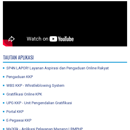
TAUTAN APLIKASI
SP4N LAPOR! Layanan Aspirasi dan Pengaduan Online Rakyat
Pengaduan KKP
WBS KKP - Whistleblowing System
Gratifikasi Online KPK
UPG KKP - Unit Pengendalian Gratifikasi
Portal KKP
E-Pegawai KKP
Ma'Klik - Aplikasi Pelayanan Magang LRMPHP